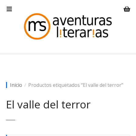
S
a
l
t
a
r
a
l
c
o
n
t
Inicio
Productos etiquetados “El valle del terror”
e
n
El valle del terror
i
d
o