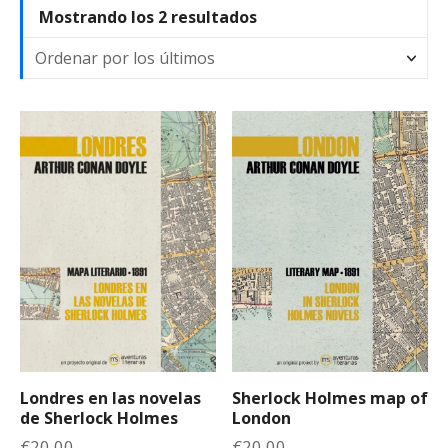
O
Mostrando los 2 resultados
r
d
e
n
a
d
o
p
o
r
l
o
s
ú
l
Londres en las novelas
Sherlock Holmes map of
t
de Sherlock Holmes
London
i
€
20,00
€
20,00
m