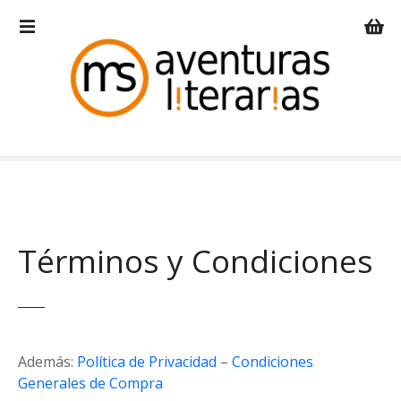
S
a
l
t
a
r
a
l
c
o
n
t
Términos y Condiciones
e
n
i
d
o
Además:
Política de Privacidad
–
Condiciones
Generales de Compra