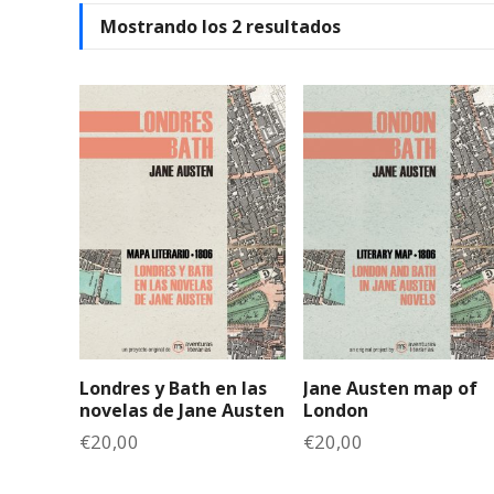
O
Mostrando los 2 resultados
r
d
e
n
a
d
o
p
o
r
l
o
s
Londres y Bath en las
Jane Austen map of
ú
novelas de Jane Austen
London
l
€
20,00
€
20,00
t
i