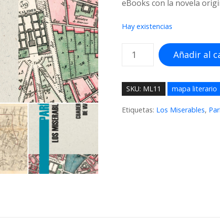
eBooks con la novela origi
Hay existencias
L
Añadir al c
o
s
M
SKU:
ML11
mapa literario
i
s
Etiquetas:
Los Miserables
,
Par
e
r
a
b
l
e
s
c
a