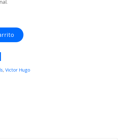
nal.
arrito
ís
,
Victor Hugo